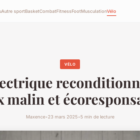
u
Autre sport
Basket
Combat
Fitness
Foot
Musculation
Vélo
VÉLO
lectrique reconditionn
x malin et écoresponsa
Maxence
•
23 mars 2025
•
5 min de lecture