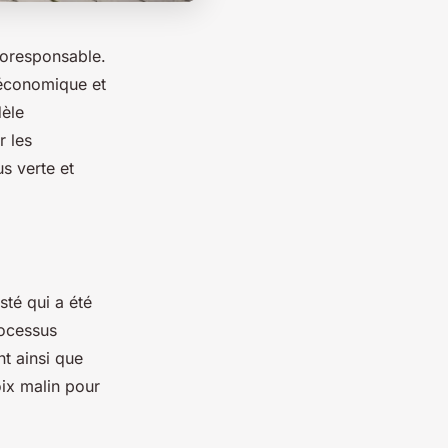
coresponsable.
s économique et
dèle
r les
us verte et
sté qui a été
rocessus
t ainsi que
ix malin pour