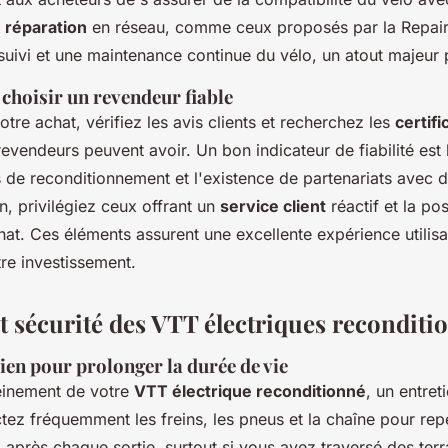
 réparation
en réseau, comme ceux proposés par la Repair
suivi et une maintenance continue du vélo, un atout majeur po
choisir un revendeur fiable
otre achat, vérifiez les avis clients et recherchez les
certifi
evendeurs peuvent avoir. Un bon indicateur de fiabilité est
 de reconditionnement et l'existence de partenariats avec d
in, privilégiez ceux offrant un
service client
réactif et la pos
hat. Ces éléments assurent une excellente expérience utilisat
tre investissement.
et sécurité des VTT électriques reconditi
ien pour prolonger la durée de vie
leinement de votre
VTT électrique reconditionné
, un entret
ctez fréquemment les freins, les pneus et la chaîne pour rep
 après chaque sortie, surtout si vous avez traversé des ter