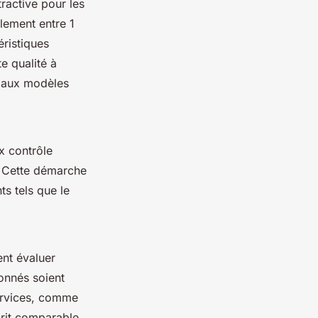
tractive pour les
lement entre 1
éristiques
e qualité à
t aux modèles
x contrôle
s. Cette démarche
s tels que le
nt évaluer
ionnés soient
services, comme
sprit comparable