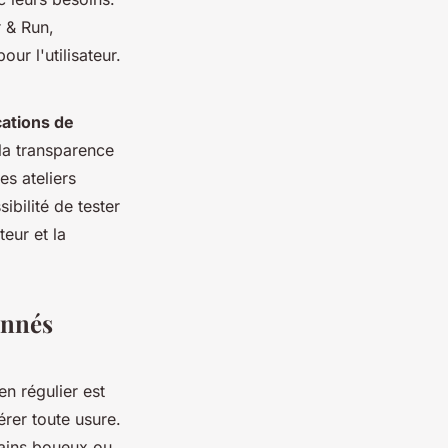
 & Run,
ur l'utilisateur.
cations de
 la transparence
es ateliers
sibilité de tester
eur et la
onnés
ien régulier est
érer toute usure.
rains boueux ou