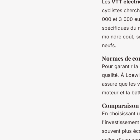
Les
VTT électr
cyclistes cherch
000 et 3 000 eur
spécifiques du 
moindre coût, s
neufs.
Normes de con
Pour garantir l
qualité. À Loewi
assure que les 
moteur et la bat
Comparaison d
En choisissant 
l'investissement
souvent plus éco
celles d'une ann