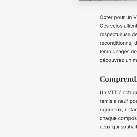
Opter pour un VT
Ces vélos allien
respectueuse de
reconditionné, d
témoignages de c
découvrez un mo
Comprendre
Un VTT électriqu
remis à neuf po
rigoureux, nota
chaque composan
ceux qui souhait