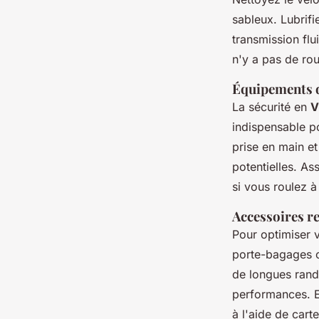
sableux. Lubrif
transmission flu
n'y a pas de ro
Équipements de
La sécurité en
V
indispensable p
prise en main et
potentielles. As
si vous roulez à
Accessoires r
Pour optimiser 
porte-bagages o
de longues rand
performances. E
à l'aide de cart