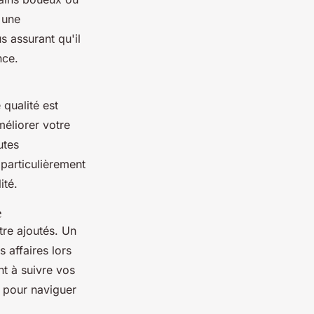
 une
s assurant qu'il
nce.
qualité est
éliorer votre
utes
 particulièrement
ité.
e
re ajoutés. Un
 affaires lors
t à suivre vos
 pour naviguer