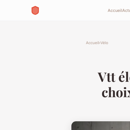
Accueil
Act
Accueil
›
Vélo
Vtt é
choi