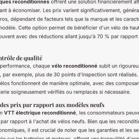
iques reconditionnés
offrent une solution financièrement at
ant à économiser. Les prix varient significativement, généra
os, dépendant de facteurs tels que la marque et les caract
modèle. Cette option permet de bénéficier d'un vélo de haut
ouvent avec des réductions allant jusqu'à 70 % par rappor
trôle de qualité
a performance, chaque
vélo reconditionné
subit un rigoureu
, par exemple, plus de 30 points d'inspection sont réalisé
vélos fonctionnent de manière optimale, avec des composant
terie soigneusement vérifiés ou remplacés si nécessaire.
es prix par rapport aux modèles neufs
un
VTT électrique reconditionné
, les consommateurs peuve
 par rapport à l'achat de vélos neufs. Bien que les recondit
nomiques, il est crucial de noter que les garanties et les 
ée sur les batteries et moteurs, offrent une tranquillité d'e