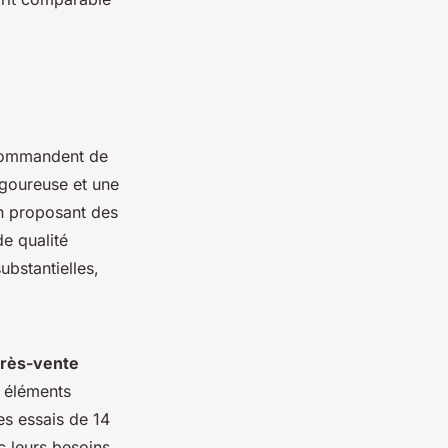
ecommandent de
igoureuse et une
en proposant des
de qualité
ubstantielles,
près-vente
 éléments
es essais de 14
c leurs besoins.