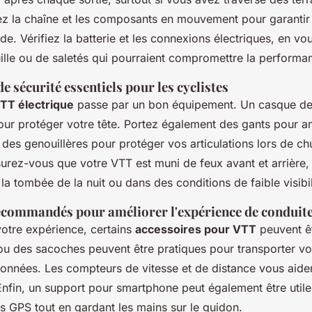
iez la chaîne et les composants en mouvement pour garantir
ide. Vérifiez la batterie et les connexions électriques, en vou
uille ou de saletés qui pourraient compromettre la performa
 sécurité essentiels pour les cyclistes
TT électrique
passe par un bon équipement. Un casque de 
our protéger votre tête. Portez également des gants pour am
 des genouillères pour protéger vos articulations lors de ch
surez-vous que votre VTT est muni de feux avant et arrière,
 la tombée de la nuit ou dans des conditions de faible visibil
ecommandés pour améliorer l'expérience de conduit
votre expérience, certains
accessoires pour VTT
peuvent êt
u des sacoches peuvent être pratiques pour transporter vos
onnées. Les compteurs de vitesse et de distance vous aiden
nfin, un support pour smartphone peut également être utile
es GPS tout en gardant les mains sur le guidon.