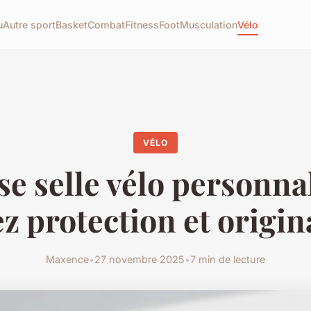
u
Autre sport
Basket
Combat
Fitness
Foot
Musculation
Vélo
VÉLO
e selle vélo personnal
ez protection et origin
Maxence
•
27 novembre 2025
•
7 min de lecture