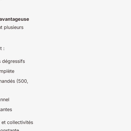
avantageuse
nt plusieurs
t :
s dégressifs
omplète
mandés (500,
onnel
tantes
t collectivités
constante.