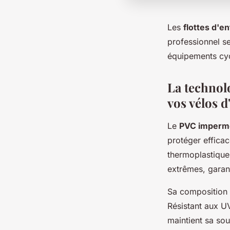
Les
flottes d'e
professionnel s
équipements cycl
La technol
vos vélos d
Le
PVC imperm
protéger effica
thermoplastique
extrêmes, garant
Sa composition 
Résistant aux UV
maintient sa sou