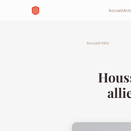
Accueil
Act
Accueil
›
Vélo
Houss
alli