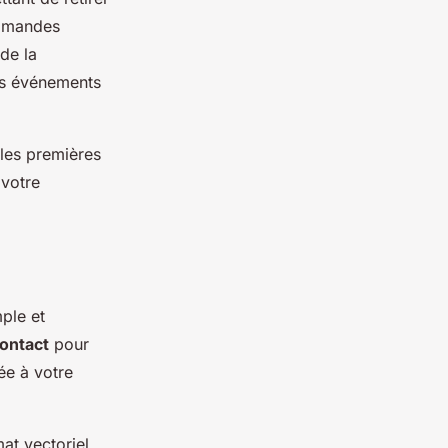
ommandes
 de la
es événements
 les premières
 votre
ple et
contact
pour
ée à votre
at vectoriel.