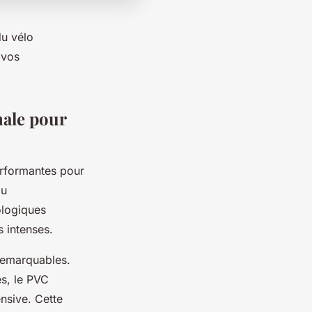
u vélo
 vos
male pour
erformantes pour
au
ologiques
s intenses.
remarquables.
es, le PVC
ensive. Cette