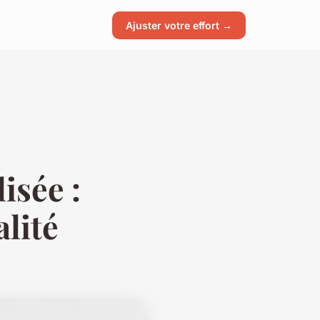
Ajuster votre effort →
isée :
alité