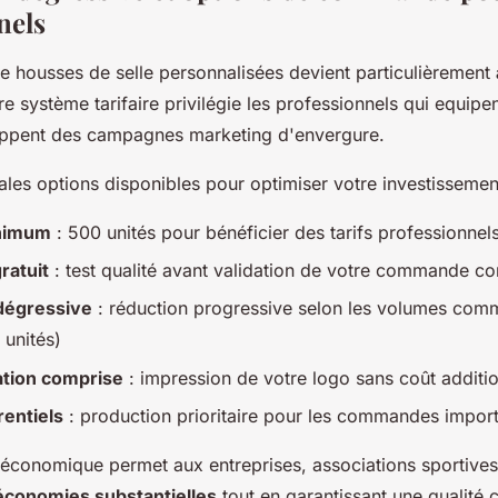
nels
housses de selle personnalisées devient particulièrement
re système tarifaire privilégie les professionnels qui equipe
oppent des campagnes marketing d'envergure.
pales options disponibles pour optimiser votre investissemen
inimum
: 500 unités pour bénéficier des tarifs professionnel
ratuit
: test qualité avant validation de votre commande c
 dégressive
: réduction progressive selon les volumes com
unités)
ation comprise
: impression de votre logo sans coût additi
rentiels
: production prioritaire pour les commandes impor
économique permet aux entreprises, associations sportives e
économies substantielles
tout en garantissant une qualité 