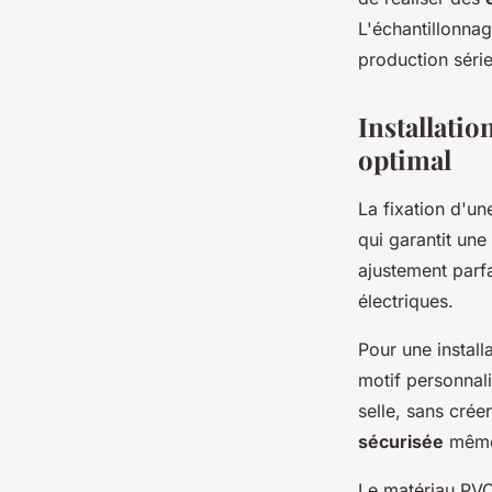
L'échantillonnag
production série
Installatio
optimal
La fixation d'u
qui garantit une
ajustement parfa
électriques.
Pour une install
motif personnali
selle, sans crée
sécurisée
même 
Le matériau PVC