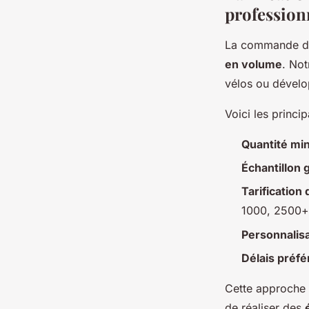
profession
La commande de 
en volume
. Not
vélos ou dével
Voici les princi
Quantité m
Échantillon g
Tarification
1000, 2500+ 
Personnalis
Délais préfé
Cette approche 
de réaliser des