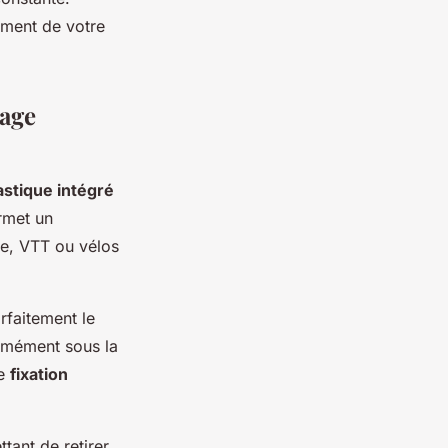
ement de votre
sage
astique intégré
ermet un
lle, VTT ou vélos
rfaitement le
ormément sous la
ne
fixation
ant de retirer