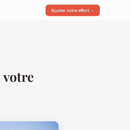
Ajuster votre effort →
 votre