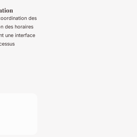
ation
coordination des
n des horaires
nt une interface
ocessus