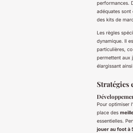
performances. D
adéquates sont e
des kits de mar
Les règles spéci
dynamique. Il e
particulières, c
permettent aux j
élargissant ainsi
Stratégies 
Développement
Pour optimiser 
place des
meill
essentielles. P
jouer au foot à 