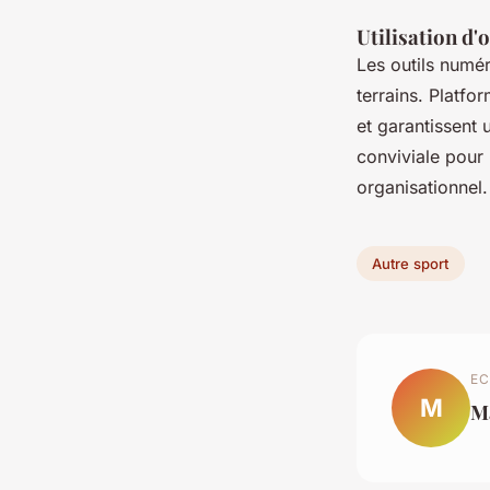
Utilisation d'
Les outils numé
terrains. Platf
et garantissent 
conviviale pour l
organisationnel.
Autre sport
EC
M
M