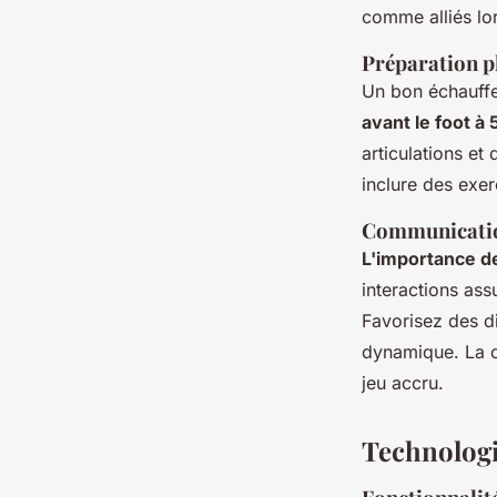
comme alliés lo
Préparation p
Un bon échauffem
avant le foot à 
articulations et
inclure des exer
Communication
L'importance de
interactions as
Favorisez des di
dynamique. La c
jeu accru.
Technologie